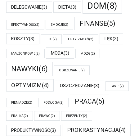
DOM
(8)
DELEGOWANIE
(3)
DIETA
(3)
FINANSE
(5)
EFEKTYWNOŚĆ
(2)
EMOCJE
(2)
KOSZTY
(3)
LĘK
(3)
LEKI
(2)
LISTY ZADAŃ
(2)
MODA
(3)
MAŁŻONKOWIE
(2)
MÓZG
(2)
NAWYKI
(6)
OGRZEWANIE
(2)
OPTYMIZM
(4)
OSZCZĘDZANIE
(3)
PASJE
(2)
PRACA
(5)
PIENIĄDZE
(2)
PODŁOGA
(2)
PRALKA
(2)
PRAWO
(2)
PREZENTY
(2)
PROKRASTYNACJA
(4)
PRODUKTYWNOŚĆ
(3)