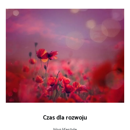
Skip
to
content
Czas dla rozwoju
blog lifestyle