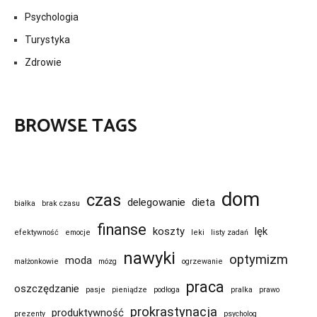
Psychologia
Turystyka
Zdrowie
BROWSE TAGS
dom
czas
delegowanie
dieta
białka
brak czasu
finanse
koszty
lęk
efektywność
emocje
leki
listy zadań
nawyki
optymizm
moda
małżonkowie
mózg
ogrzewanie
praca
oszczędzanie
pasje
pieniądze
podłoga
pralka
prawo
prokrastynacja
produktywność
prezenty
psycholog