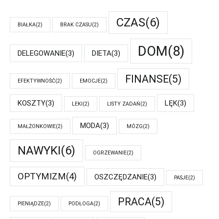
CZAS
(6)
BIAŁKA
(2)
BRAK CZASU
(2)
DOM
(8)
DELEGOWANIE
(3)
DIETA
(3)
FINANSE
(5)
EFEKTYWNOŚĆ
(2)
EMOCJE
(2)
KOSZTY
(3)
LĘK
(3)
LEKI
(2)
LISTY ZADAŃ
(2)
MODA
(3)
MAŁŻONKOWIE
(2)
MÓZG
(2)
NAWYKI
(6)
OGRZEWANIE
(2)
OPTYMIZM
(4)
OSZCZĘDZANIE
(3)
PASJE
(2)
PRACA
(5)
PIENIĄDZE
(2)
PODŁOGA
(2)