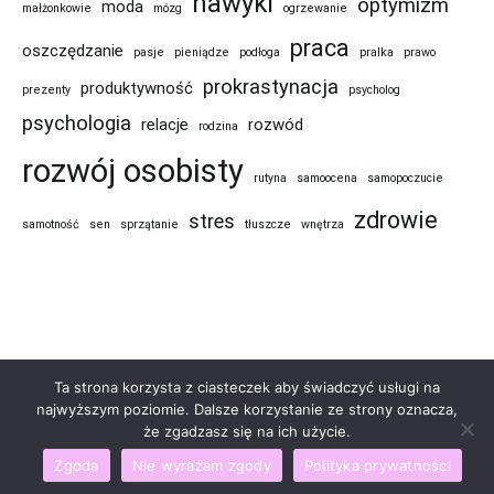
nawyki
optymizm
moda
małżonkowie
mózg
ogrzewanie
praca
oszczędzanie
pasje
pieniądze
podłoga
pralka
prawo
prokrastynacja
produktywność
prezenty
psycholog
psychologia
relacje
rozwód
rodzina
rozwój osobisty
rutyna
samoocena
samopoczucie
zdrowie
stres
samotność
sen
sprzątanie
tłuszcze
wnętrza
Ta strona korzysta z ciasteczek aby świadczyć usługi na
najwyższym poziomie. Dalsze korzystanie ze strony oznacza,
że zgadzasz się na ich użycie.
Copyright © 2026
Czas dla rozwoju
. All rights reserved. Theme:
Cenote
by ThemeGrill. Powered by
WordPress
.
Zgoda
Nie wyrażam zgody
Polityka prywatności