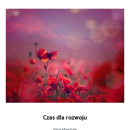
Skip
to
content
Czas dla rozwoju
blog lifestyle