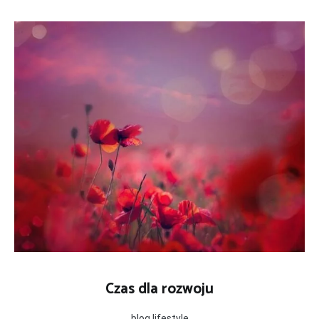
Skip
to
content
Czas dla rozwoju
blog lifestyle