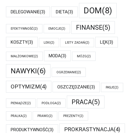
DOM
(8)
DELEGOWANIE
(3)
DIETA
(3)
FINANSE
(5)
EFEKTYWNOŚĆ
(2)
EMOCJE
(2)
KOSZTY
(3)
LĘK
(3)
LEKI
(2)
LISTY ZADAŃ
(2)
MODA
(3)
MAŁŻONKOWIE
(2)
MÓZG
(2)
NAWYKI
(6)
OGRZEWANIE
(2)
OPTYMIZM
(4)
OSZCZĘDZANIE
(3)
PASJE
(2)
PRACA
(5)
PIENIĄDZE
(2)
PODŁOGA
(2)
PRALKA
(2)
PRAWO
(2)
PREZENTY
(2)
PROKRASTYNACJA
(4)
PRODUKTYWNOŚĆ
(3)