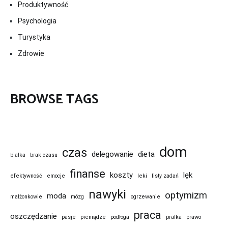
Produktywność
Psychologia
Turystyka
Zdrowie
BROWSE TAGS
dom
czas
delegowanie
dieta
białka
brak czasu
finanse
koszty
lęk
efektywność
emocje
leki
listy zadań
nawyki
optymizm
moda
małżonkowie
mózg
ogrzewanie
praca
oszczędzanie
pasje
pieniądze
podłoga
pralka
prawo